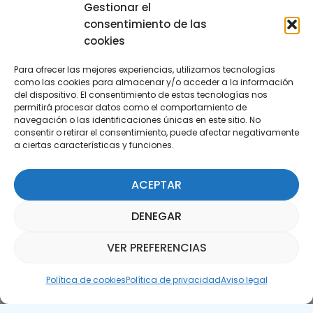
29590 Campanillas, Málaga
Gestionar el
consentimiento de las
cookies
Para ofrecer las mejores experiencias, utilizamos tecnologías
como las cookies para almacenar y/o acceder a la información
del dispositivo. El consentimiento de estas tecnologías nos
permitirá procesar datos como el comportamiento de
Suscríbete a nuestra Newsletter
navegación o las identificaciones únicas en este sitio. No
consentir o retirar el consentimiento, puede afectar negativamente
a ciertas características y funciones.
SUSCRÍBETE AQUÍ
ACEPTAR
DENEGAR
VER PREFERENCIAS
Asistente Parquepedia
Política de cookies
Política de privacidad
Aviso legal
Aviso legal