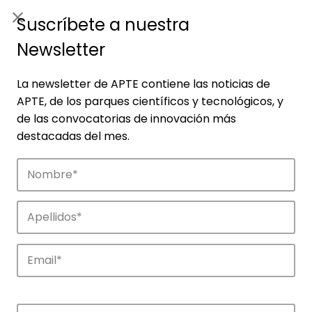
ES
|
ENG
Suscríbete a nuestra
Newsletter
La newsletter de APTE contiene las noticias de
APTE, de los parques científicos y tecnológicos, y
de las convocatorias de innovación más
destacadas del mes.
Empresas
Descubre las empresas que impulsan la
innovación en los parques de APTE.