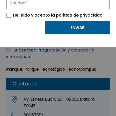
Digital Mushroom
He leído y acepto la
política de privacidad
.
,S.L.U.
Sector:
INFORMACIÓN, INFORMÁTICA Y
TELECOMUNICACIONES
Subsector:
Programación y consultoría
informática
Parque:
Parque Tecnológico TecnoCampus
Contacto
Av. Ernest Lluch, 32 – 08302 Mataró –
TCM2
600676111