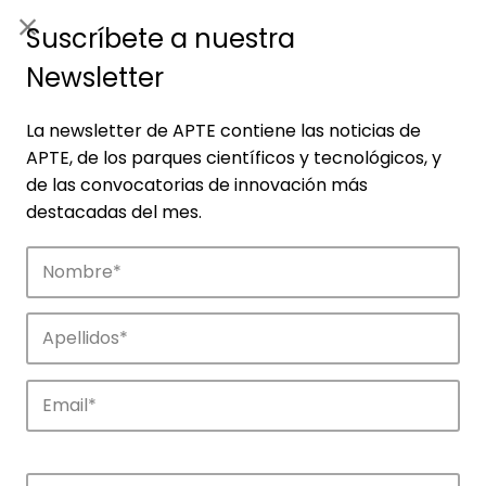
ES
|
ENG
Suscríbete a nuestra
Newsletter
La newsletter de APTE contiene las noticias de
APTE, de los parques científicos y tecnológicos, y
de las convocatorias de innovación más
destacadas del mes.
Empresas
Descubre las empresas que impulsan la
innovación en los parques de APTE.