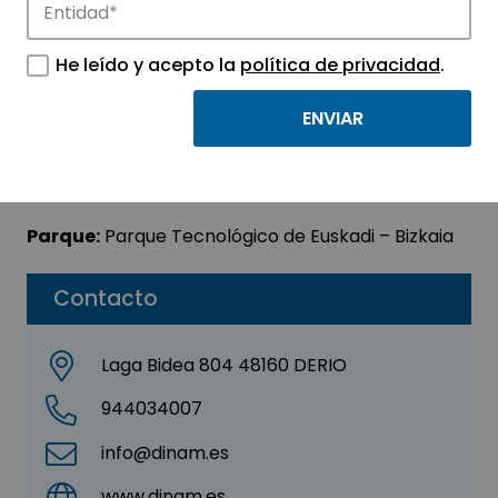
DINAM INGENIERIA,
He leído y acepto la
política de privacidad
.
S.L.
Sector:
INGENIERIA, CONSULTORIA Y ASESORIA
Subsector:
Ingeniería
Parque:
Parque Tecnológico de Euskadi – Bizkaia
Contacto
Laga Bidea 804 48160 DERIO
944034007
info@dinam.es
www.dinam.es