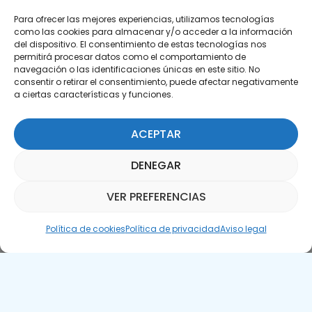
Para ofrecer las mejores experiencias, utilizamos tecnologías
como las cookies para almacenar y/o acceder a la información
del dispositivo. El consentimiento de estas tecnologías nos
permitirá procesar datos como el comportamiento de
Suscríbete a nuestra Newsletter
navegación o las identificaciones únicas en este sitio. No
consentir o retirar el consentimiento, puede afectar negativamente
a ciertas características y funciones.
SUSCRÍBETE AQUÍ
ACEPTAR
DENEGAR
VER PREFERENCIAS
Asistente Parquepedia
Política de cookies
Política de privacidad
Aviso legal
Aviso legal
Política de cookies
APTE © 2025 – Todos los derechos reservados