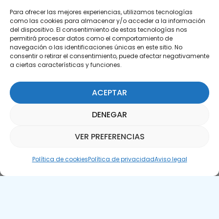
Para ofrecer las mejores experiencias, utilizamos tecnologías
como las cookies para almacenar y/o acceder a la información
del dispositivo. El consentimiento de estas tecnologías nos
permitirá procesar datos como el comportamiento de
Suscríbete a nuestra Newsletter
navegación o las identificaciones únicas en este sitio. No
consentir o retirar el consentimiento, puede afectar negativamente
a ciertas características y funciones.
SUSCRÍBETE AQUÍ
ACEPTAR
DENEGAR
VER PREFERENCIAS
Asistente Parquepedia
Política de cookies
Política de privacidad
Aviso legal
Aviso legal
Política de cookies
APTE © 2025 – Todos los derechos reservados