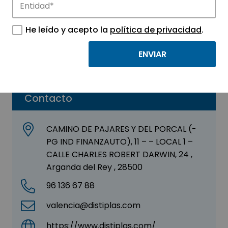
DISTIPLAS FLOORS SL
He leído y acepto la
política de privacidad
.
Sector:
OTROS
Parque:
València Parc Tecnològic
Contacto
CAMINO DE PAJARES Y DEL PORCAL (-
PG IND FINANZAUTO), 11 – – LOCAL 1 –
CALLE CHARLES ROBERT DARWIN, 24 ,
Arganda del Rey , 28500
96 136 67 88
valencia@distiplas.com
https://www.distiplas.com/