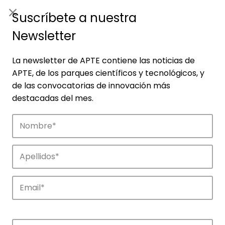
ES
|
ENG
Suscríbete a nuestra
Newsletter
La newsletter de APTE contiene las noticias de
APTE, de los parques científicos y tecnológicos, y
de las convocatorias de innovación más
destacadas del mes.
Empresas
Descubre las empresas que impulsan la
innovación en los parques de APTE.