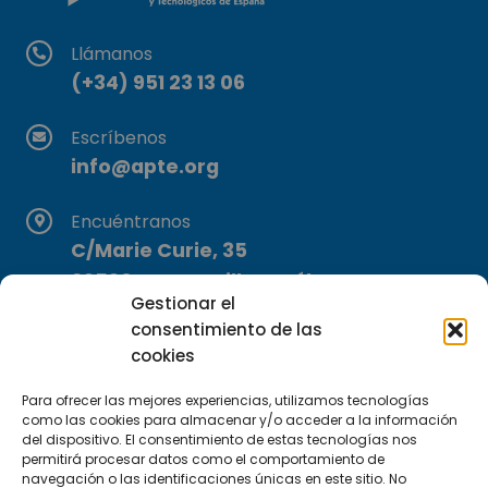
Llámanos
(+34) 951 23 13 06
Escríbenos
info@apte.org
Encuéntranos
C/Marie Curie, 35
29590 Campanillas, Málaga
Gestionar el
consentimiento de las
cookies
Para ofrecer las mejores experiencias, utilizamos tecnologías
como las cookies para almacenar y/o acceder a la información
del dispositivo. El consentimiento de estas tecnologías nos
Suscríbete a nuestra Newsletter
permitirá procesar datos como el comportamiento de
navegación o las identificaciones únicas en este sitio. No