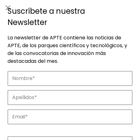
ES
|
ENG
Suscríbete a nuestra
Newsletter
La newsletter de APTE contiene las noticias de
APTE, de los parques científicos y tecnológicos, y
de las convocatorias de innovación más
destacadas del mes.
Empresas
Descubre las empresas que impulsan la
innovación en los parques de APTE.