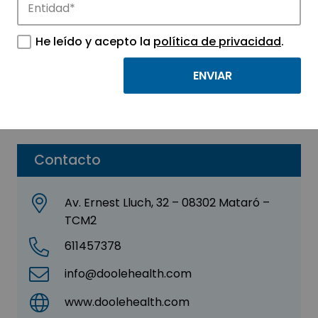
Doole Health, SL
He leído y acepto la
política de privacidad
.
Sector:
MEDICINA Y SALUD
Subsector:
Mutualidades y servicios sanitarios
Parque:
Parque Tecnológico TecnoCampus
Contacto
Av. Ernest Lluch, 32 – 08302 Mataró –
TCM2
611457378
info@doolehealth.com
www.doolehealth.com