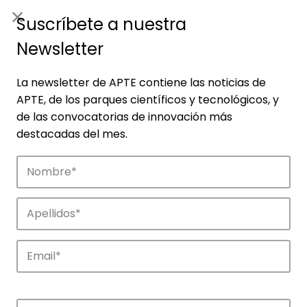
ES
|
ENG
Suscríbete a nuestra
Newsletter
La newsletter de APTE contiene las noticias de
APTE, de los parques científicos y tecnológicos, y
de las convocatorias de innovación más
destacadas del mes.
Empresas
Descubre las empresas que impulsan la
innovación en los parques de APTE.