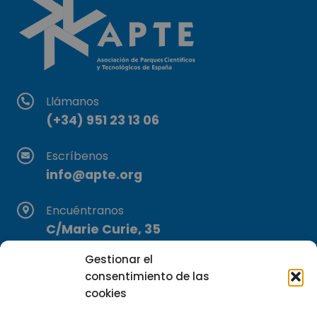
Llámanos
(+34) 951 23 13 06
Escríbenos
info@apte.org
Encuéntranos
C/Marie Curie, 35
29590 Campanillas, Málaga
Gestionar el
consentimiento de las
cookies