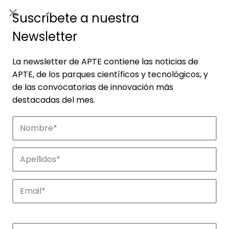
ES
|
ENG
Suscríbete a nuestra
Newsletter
La newsletter de APTE contiene las noticias de
APTE, de los parques científicos y tecnológicos, y
de las convocatorias de innovación más
destacadas del mes.
Empresas
Descubre las empresas que impulsan la
innovación en los parques de APTE.