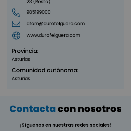
23 (Resto)
985199000
dfom@durofelguera.com
www.durofelguera.com
Provincia:
Asturias
Comunidad autónoma:
Asturias
Contacta
con nosotros
¡Síguenos en nuestras redes sociales!