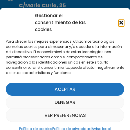
C/Marie Curie, 35
29590 Campanillas, Málaga
Gestionar el
consentimiento de las
cookies
Para ofrecer las mejores experiencias, utilizamos tecnologías
como las cookies para almacenar y/o acceder a la información
del dispositivo. El consentimiento de estas tecnologías nos
permitirá procesar datos como el comportamiento de
Suscríbete a nuestra Newsletter
navegación o las identificaciones únicas en este sitio. No
consentir o retirar el consentimiento, puede afectar negativamente
a ciertas características y funciones.
SUSCRÍBETE AQUÍ
ACEPTAR
DENEGAR
VER PREFERENCIAS
Asistente Parquepedia
Política de cookies
Política de privacidad
Aviso legal