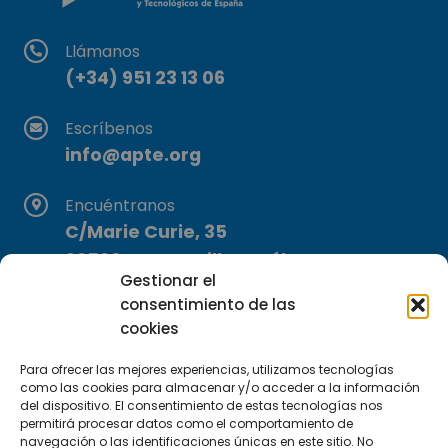
Llámanos
(+34) 951 23 13 06
Escríbenos
info@apte.org
Encuéntranos
C/Marie Curie, 35
29590 Campanillas, Málaga
Gestionar el
consentimiento de las
cookies
Para ofrecer las mejores experiencias, utilizamos tecnologías
como las cookies para almacenar y/o acceder a la información
del dispositivo. El consentimiento de estas tecnologías nos
Suscríbete a nuestra Newsletter
permitirá procesar datos como el comportamiento de
navegación o las identificaciones únicas en este sitio. No