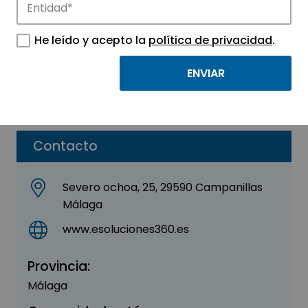
E Soluciones 360
He leído y acepto la
política de privacidad
.
Sector:
INFORMACIÓN, INFORMÁTICA Y
TELECOMUNICACIONES
Parque:
Málaga TechPark
Contacto
Severo ochoa, 25, 29590 Campanillas
Málaga
www.esoluciones360.es
Provincia:
Málaga