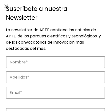
ES
|
ENG
Suscríbete a nuestra
Newsletter
La newsletter de APTE contiene las noticias de
APTE, de los parques científicos y tecnológicos, y
de las convocatorias de innovación más
destacadas del mes.
Empresas
Descubre las empresas que impulsan la
innovación en los parques de APTE.