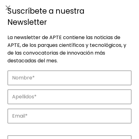
ES
|
ENG
Suscríbete a nuestra
Newsletter
La newsletter de APTE contiene las noticias de
APTE, de los parques científicos y tecnológicos, y
de las convocatorias de innovación más
destacadas del mes.
Empresas
Descubre las empresas que impulsan la
innovación en los parques de APTE.