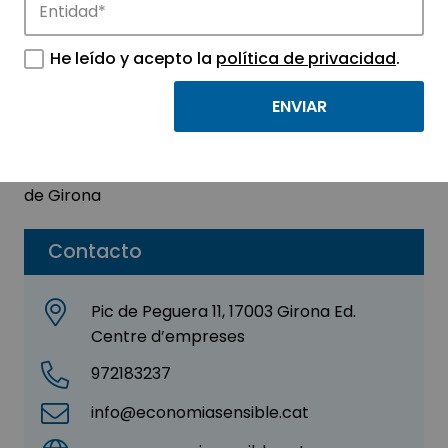
Economia Sensible Sl
He leído y acepto la
política de privacidad
.
Sector:
INGENIERIA, CONSULTORIA Y ASESORIA
Subsector:
Consultoría
Parque:
Parc de Recerca i Innovació Universitat
de Girona
Contacto
Pic de Peguera 11, 17003 Girona Ed.
Centre d’empreses
972183237
info@economiasensible.cat