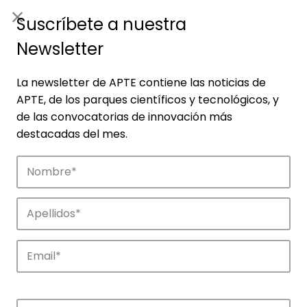
ES
|
ENG
Suscríbete a nuestra
Newsletter
La newsletter de APTE contiene las noticias de
APTE, de los parques científicos y tecnológicos, y
de las convocatorias de innovación más
destacadas del mes.
Empresas
Descubre las empresas que impulsan la
innovación en los parques de APTE.