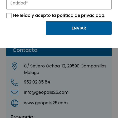
Edificio Ochoa 12
He leído y acepto la
política de privacidad
.
Sector:
CENTROS DE EMPRESAS
Parque:
Málaga TechPark
Contacto
C/ Severo Ochoa, 12, 29590 Campanillas
Málaga
952 02 85 84
info@geopolis25.com
www.geopolis25.com
Provincia: