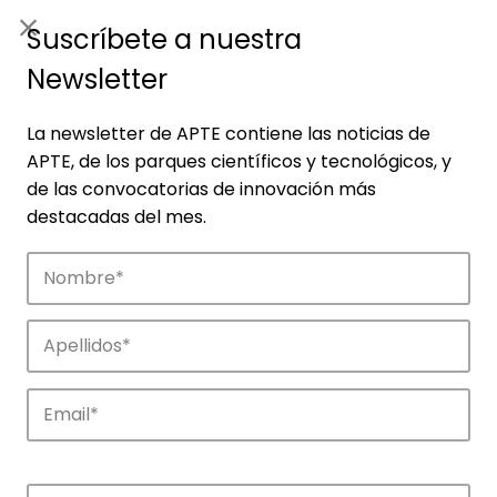
ES
|
ENG
Suscríbete a nuestra
Newsletter
La newsletter de APTE contiene las noticias de
APTE, de los parques científicos y tecnológicos, y
de las convocatorias de innovación más
destacadas del mes.
Empresas
Descubre las empresas que impulsan la
innovación en los parques de APTE.