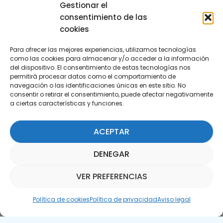
29590 Campanillas, Málaga
Gestionar el
consentimiento de las
cookies
Para ofrecer las mejores experiencias, utilizamos tecnologías
como las cookies para almacenar y/o acceder a la información
del dispositivo. El consentimiento de estas tecnologías nos
permitirá procesar datos como el comportamiento de
Suscríbete a nuestra Newsletter
navegación o las identificaciones únicas en este sitio. No
consentir o retirar el consentimiento, puede afectar negativamente
a ciertas características y funciones.
SUSCRÍBETE AQUÍ
ACEPTAR
DENEGAR
VER PREFERENCIAS
Asistente Parquepedia
Política de cookies
Política de privacidad
Aviso legal
Aviso legal