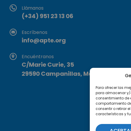
Llámanos
(+34) 951 23 13 06
Escríbenos
info@apte.org
Encuéntranos
C/Marie Curie, 35
29590 Campanillas, Málaga
Ge
Para ofrecer las me
para almacenar y/o 
consentimiento de 
comportamiento de n
consentir o retirar
características y f
ACEPTA