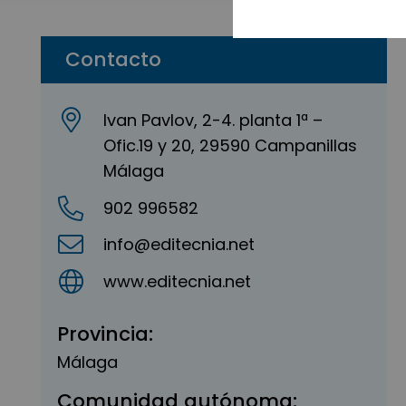
Contacto
Ivan Pavlov, 2-4. planta 1ª –
Ofic.19 y 20, 29590 Campanillas
Málaga
902 996582
info@editecnia.net
www.editecnia.net
Provincia:
Málaga
Comunidad autónoma: