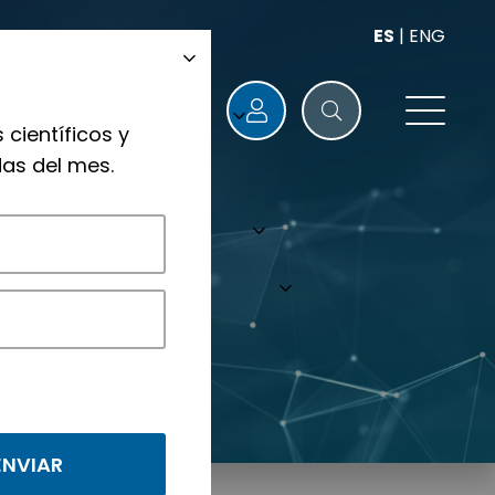
ES
|
ENG
 científicos y
as del mes.