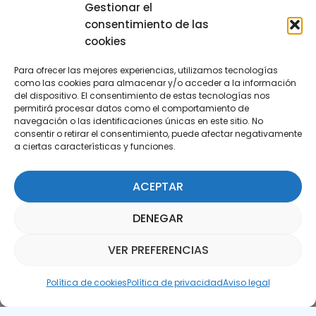
29590 Campanillas, Málaga
Gestionar el
consentimiento de las
cookies
Para ofrecer las mejores experiencias, utilizamos tecnologías
como las cookies para almacenar y/o acceder a la información
del dispositivo. El consentimiento de estas tecnologías nos
permitirá procesar datos como el comportamiento de
Suscríbete a nuestra Newsletter
navegación o las identificaciones únicas en este sitio. No
consentir o retirar el consentimiento, puede afectar negativamente
a ciertas características y funciones.
SUSCRÍBETE AQUÍ
ACEPTAR
DENEGAR
VER PREFERENCIAS
Asistente Parquepedia
Política de cookies
Política de privacidad
Aviso legal
Aviso legal