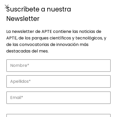
ES
|
ENG
Suscríbete a nuestra
Newsletter
La newsletter de APTE contiene las noticias de
APTE, de los parques científicos y tecnológicos, y
de las convocatorias de innovación más
destacadas del mes.
Empresas
Descubre las empresas que impulsan la
innovación en los parques de APTE.