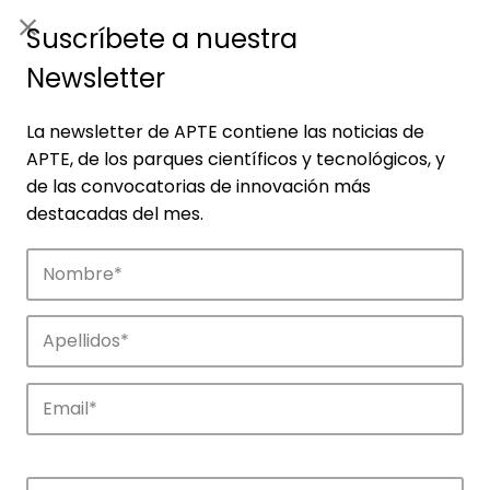
ES
|
ENG
Suscríbete a nuestra
Newsletter
La newsletter de APTE contiene las noticias de
APTE, de los parques científicos y tecnológicos, y
de las convocatorias de innovación más
destacadas del mes.
Empresas
Descubre las empresas que impulsan la
innovación en los parques de APTE.