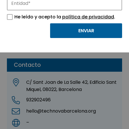
Enersite – Syncru
He leído y acepto la
política de privacidad
.
Sector:
INGENIERIA, CONSULTORIA Y ASESORIA
Subsector:
Construcción
Parque:
La Salle Technova Barcelona
Contacto
C/ Sant Joan de La Salle 42, Edificio Sant
Miquel, 08022, Barcelona
932902496
hello@technovabarcelona.org
–