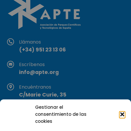
Llámanos
(+34) 951 23 13 06
Escríbenos
info@apte.org
Encuéntranos
C/Marie Curie, 35
29590 Campanillas, Málaga
Gestionar el
consentimiento de las
cookies