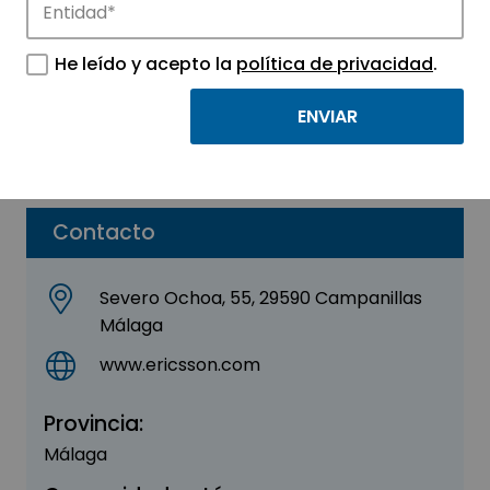
ERICSSON
He leído y acepto la
política de privacidad
.
Sector:
INFORMACIÓN, INFORMÁTICA Y
TELECOMUNICACIONES
Parque:
Málaga TechPark
Contacto
Severo Ochoa, 55, 29590 Campanillas
Málaga
www.ericsson.com
Provincia:
Málaga