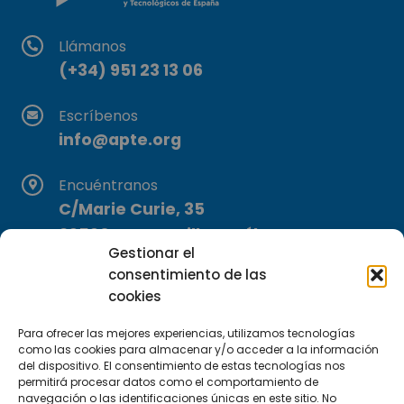
Llámanos
(+34) 951 23 13 06
Escríbenos
info@apte.org
Encuéntranos
C/Marie Curie, 35
29590 Campanillas, Málaga
Gestionar el
consentimiento de las
cookies
Para ofrecer las mejores experiencias, utilizamos tecnologías
como las cookies para almacenar y/o acceder a la información
del dispositivo. El consentimiento de estas tecnologías nos
Suscríbete a nuestra Newsletter
permitirá procesar datos como el comportamiento de
navegación o las identificaciones únicas en este sitio. No