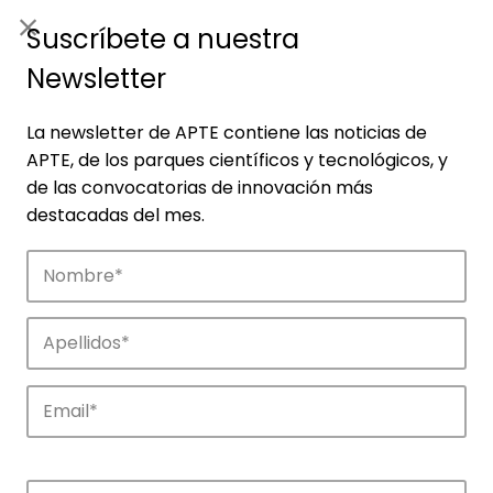
ES
|
ENG
Suscríbete a nuestra
Newsletter
La newsletter de APTE contiene las noticias de
APTE, de los parques científicos y tecnológicos, y
de las convocatorias de innovación más
destacadas del mes.
Empresas
Descubre las empresas que impulsan la
innovación en los parques de APTE.