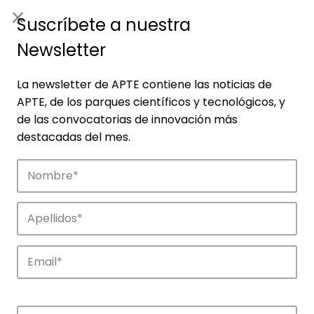
ES
|
ENG
Suscríbete a nuestra
Newsletter
La newsletter de APTE contiene las noticias de
APTE, de los parques científicos y tecnológicos, y
de las convocatorias de innovación más
destacadas del mes.
Empresas
Descubre las empresas que impulsan la
innovación en los parques de APTE.