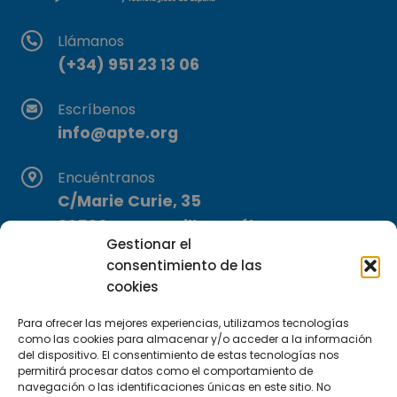
Llámanos
(+34) 951 23 13 06
Escríbenos
info@apte.org
Encuéntranos
C/Marie Curie, 35
29590 Campanillas, Málaga
Gestionar el
consentimiento de las
cookies
Para ofrecer las mejores experiencias, utilizamos tecnologías
como las cookies para almacenar y/o acceder a la información
del dispositivo. El consentimiento de estas tecnologías nos
Suscríbete a nuestra Newsletter
permitirá procesar datos como el comportamiento de
navegación o las identificaciones únicas en este sitio. No