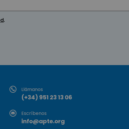
ad
.
Llámanos
(+34) 951 23 13 06
Escríbenos
info@apte.org