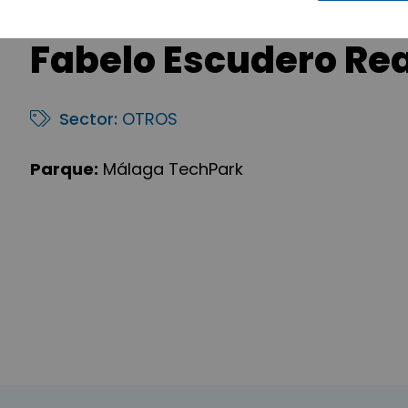
Fabelo Escudero Rea
Sector:
OTROS
Parque:
Málaga TechPark