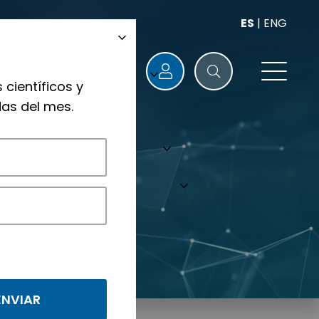
ES
|
ENG
 científicos y
as del mes.