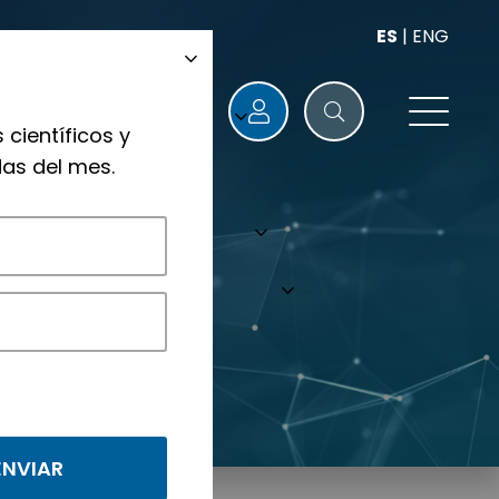
ES
|
ENG
 científicos y
as del mes.