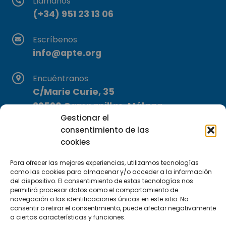
Llámanos
(+34) 951 23 13 06
Escríbenos
info@apte.org
Encuéntranos
C/Marie Curie, 35
29590 Campanillas, Málaga
Gestionar el
consentimiento de las
cookies
Para ofrecer las mejores experiencias, utilizamos tecnologías
como las cookies para almacenar y/o acceder a la información
del dispositivo. El consentimiento de estas tecnologías nos
Suscríbete a nuestra Newsletter
permitirá procesar datos como el comportamiento de
navegación o las identificaciones únicas en este sitio. No
consentir o retirar el consentimiento, puede afectar negativamente
SUSCRÍBETE AQUÍ
a ciertas características y funciones.