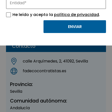
FADECO Contratistas
He leído y acepto la
política de privacidad
.
Sector:
INGENIERIA, CONSULTORIA Y ASESORIA
Parque:
Sevilla TechPark
Contacto
calle Arquímedes, 2, 41092, Sevilla
fadecocontratistas.es
Provincia:
Sevilla
Comunidad autónoma:
Andalucía