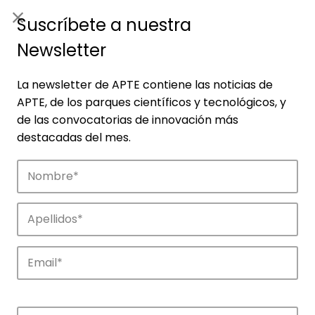
ES
|
ENG
Suscríbete a nuestra
Newsletter
La newsletter de APTE contiene las noticias de
APTE, de los parques científicos y tecnológicos, y
de las convocatorias de innovación más
destacadas del mes.
Empresas
Descubre las empresas que impulsan la
innovación en los parques de APTE.