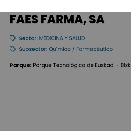
FAES FARMA, SA
Sector:
MEDICINA Y SALUD
Subsector:
Químico / Farmacéutico
Parque:
Parque Tecnológico de Euskadi – Bizk