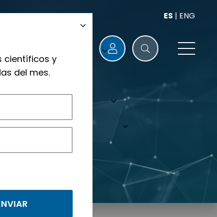
ES
|
ENG
 científicos y
as del mes.