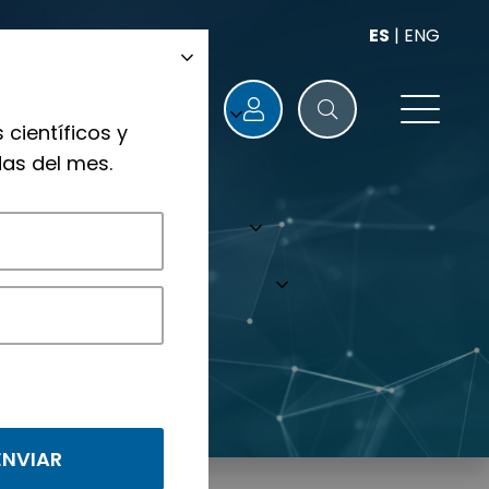
ES
|
ENG
 científicos y
as del mes.