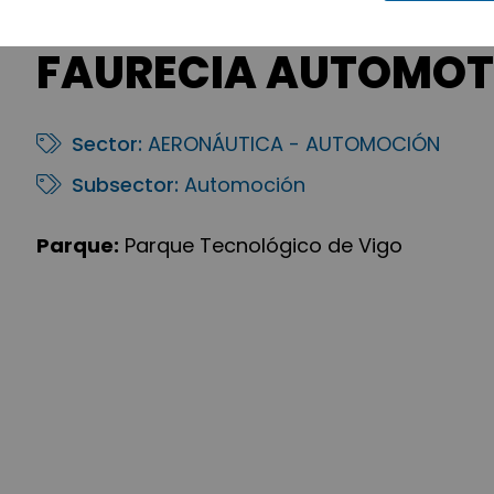
FAURECIA AUTOMOTI
Sector:
AERONÁUTICA - AUTOMOCIÓN
Subsector:
Automoción
Parque:
Parque Tecnológico de Vigo