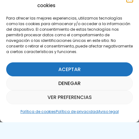
cookies
Para ofrecer las mejores experiencias, utilizamos tecnologías
como las cookies para almacenar y/o acceder a la información
del dispositivo. El consentimiento de estas tecnologías nos
permitirá procesar datos como el comportamiento de
Suscríbete a nuestra Newsletter
navegación o las identificaciones únicas en este sitio. No
consentir o retirar el consentimiento, puede afectar negativamente
a ciertas características y funciones.
SUSCRÍBETE AQUÍ
ACEPTAR
DENEGAR
VER PREFERENCIAS
Asistente Parquepedia
Política de cookies
Política de privacidad
Aviso legal
Aviso legal
Política de cookies