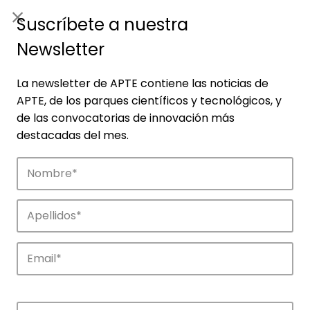
ES
|
ENG
Suscríbete a nuestra
Newsletter
La newsletter de APTE contiene las noticias de
APTE, de los parques científicos y tecnológicos, y
de las convocatorias de innovación más
destacadas del mes.
Empresas
Descubre las empresas que impulsan la
innovación en los parques de APTE.