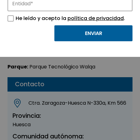
Fernando Rivera
He leído y acepto la
política de privacidad
.
Sector:
INFORMACIÓN, INFORMÁTICA Y
TELECOMUNICACIONES
Subsector:
Programación y consultoría
informática
Parque:
Parque Tecnológico Walqa
Contacto
Ctra. Zaragoza-Huesca N-330a, Km 566
Provincia:
Huesca
Comunidad autónoma: