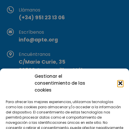
Llámanos
(+34) 951 23 13 06
Escríbenos
info@apte.org
Encuéntranos
C/Marie Curie, 35
29590 Campanillas, Málaga
Gestionar el
consentimiento de las
cookies
Para ofrecer las mejores experiencias, utilizamos tecnologías
como las cookies para almacenar y/o acceder a la información
del dispositivo. El consentimiento de estas tecnologías nos
Suscríbete a nuestra Newsletter
permitirá procesar datos como el comportamiento de
navegación o las identificaciones únicas en este sitio. No
consentir o retirar el consentimiento, puede afectar negativamente