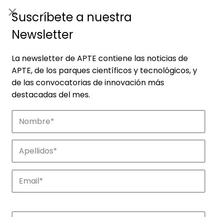
ES
|
ENG
Suscríbete a nuestra
Newsletter
La newsletter de APTE contiene las noticias de
APTE, de los parques científicos y tecnológicos, y
de las convocatorias de innovación más
destacadas del mes.
Empresas
Descubre las empresas que impulsan la
innovación en los parques de APTE.