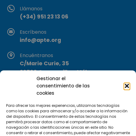
Llámanos
(+34) 951 23 13 06
Escríbenos
info@apte.org
Encuéntranos
C/Marie Curie, 35
29590 Campanillas, Málaga
Gestionar el
consentimiento de las
cookies
Para ofrecer las mejores experiencias, utilizamos tecnologías
como las cookies para almacenar y/o acceder a la información
del dispositivo. El consentimiento de estas tecnologías nos
Suscríbete a nuestra Newsletter
permitirá procesar datos como el comportamiento de
navegación o las identificaciones únicas en este sitio. No
consentir o retirar el consentimiento, puede afectar negativamente