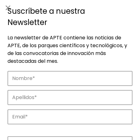
ES
|
ENG
Suscríbete a nuestra
Newsletter
La newsletter de APTE contiene las noticias de
APTE, de los parques científicos y tecnológicos, y
de las convocatorias de innovación más
destacadas del mes.
Empresas
Descubre las empresas que impulsan la
innovación en los parques de APTE.