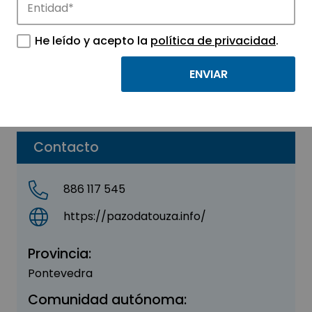
FIBA CATERING SL
He leído y acepto la
política de privacidad
.
Sector:
AGROALIMENTACIÓN -
BIOTECNOLOGÍA
Parque:
Parque Tecnológico de Vigo
Contacto
886 117 545
https://pazodatouza.info/
Provincia:
Pontevedra
Comunidad autónoma: