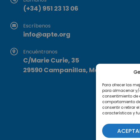
(+34) 951 23 13 06
Escríbenos
info@apte.org
Encuéntranos
C/Marie Curie, 35
29590 Campanillas, Málaga
Ge
Para ofrecer las me
para almacenar y/o 
consentimiento de 
comportamiento de n
consentir o retirar
características y f
ACEPTA