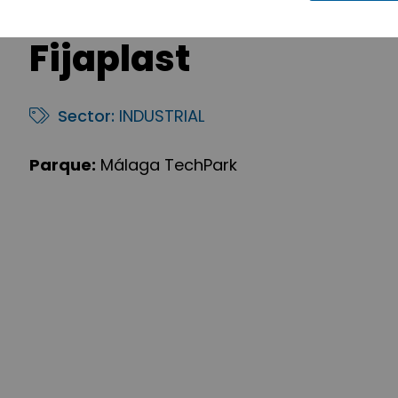
Fijaplast
Sector:
INDUSTRIAL
Parque:
Málaga TechPark