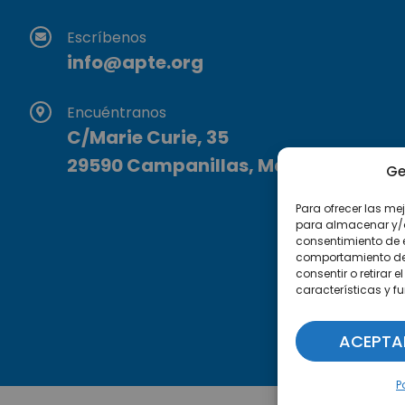
Escríbenos
info@apte.org
Encuéntranos
C/Marie Curie, 35
29590 Campanillas, Málaga
Ge
Para ofrecer las me
para almacenar y/o 
consentimiento de 
comportamiento de n
consentir o retirar
características y f
ACEPTA
P