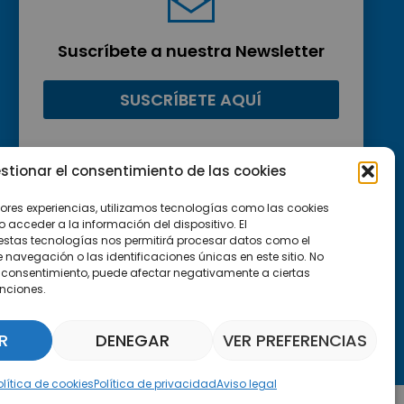
Suscríbete a nuestra Newsletter
SUSCRÍBETE AQUÍ
stionar el consentimiento de las cookies
jores experiencias, utilizamos tecnologías como las cookies
acceder a la información del dispositivo. El
estas tecnologías nos permitirá procesar datos como el
avegación o las identificaciones únicas en este sitio. No
 el consentimiento, puede afectar negativamente a ciertas
unciones.
R
DENEGAR
VER PREFERENCIAS
Asistente Parquepedia
olítica de cookies
Política de privacidad
Aviso legal