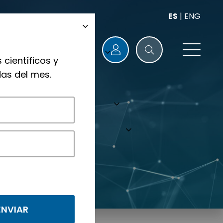
ES
|
ENG
 científicos y
as del mes.