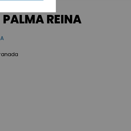
 PALMA REINA
IA
Granada