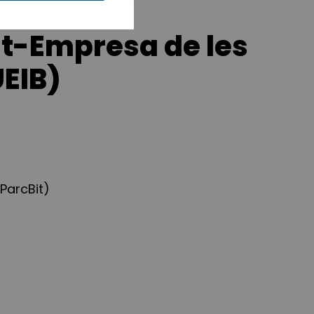
at-Empresa de les
UEIB)
ParcBit)