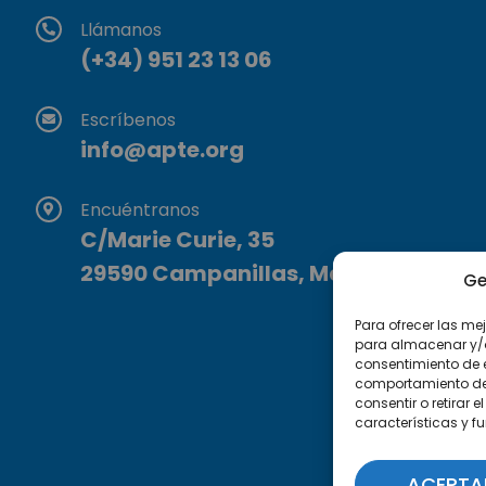
Llámanos
(+34) 951 23 13 06
Escríbenos
info@apte.org
Encuéntranos
C/Marie Curie, 35
29590 Campanillas, Málaga
Ge
Para ofrecer las me
para almacenar y/o 
consentimiento de 
comportamiento de n
consentir o retirar
características y f
ACEPTA