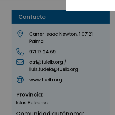
Contacto
Carrer Isaac Newton, 1 07121
Palma
971 17 24 69
otri@fuieib.org /
lluis.tudela@fueib.org
www.fueib.org
Provincia:
Islas Baleares
Comunidad autónoma: