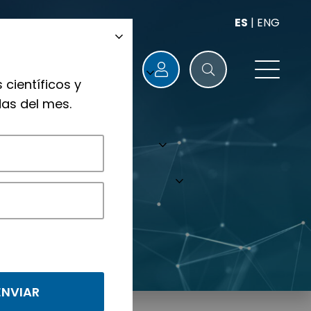
ES
|
ENG
 científicos y
as del mes.