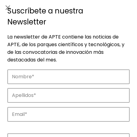
ES
|
ENG
Suscríbete a nuestra
Newsletter
La newsletter de APTE contiene las noticias de
APTE, de los parques científicos y tecnológicos, y
de las convocatorias de innovación más
destacadas del mes.
Empresas
Descubre las empresas que impulsan la
innovación en los parques de APTE.