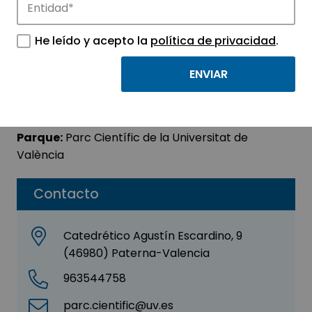
FUNDACION CANNA
He leído y acepto la
política de privacidad
.
Sector:
AGROALIMENTACIÓN -
BIOTECNOLOGÍA
Subsector:
Biotecnología
Parque:
Parc Científic de la Universitat de
València
Contacto
Catedrético Agustín Escardino, 9
(46980) Paterna-Valencia
963544758
parc.cientific@uv.es