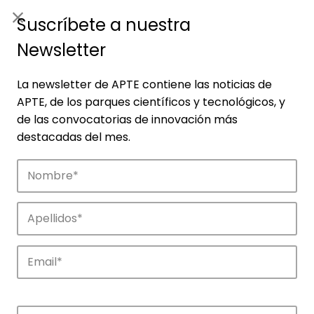
ES
|
ENG
Suscríbete a nuestra
Newsletter
La newsletter de APTE contiene las noticias de
APTE, de los parques científicos y tecnológicos, y
de las convocatorias de innovación más
destacadas del mes.
Empresas
Descubre las empresas que impulsan la
innovación en los parques de APTE.