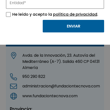
Fundación Tecnova
He leído y acepto la
política de privacidad
.
Sector:
CENTROS TECNOLÓGICOS E I+D
Contacto
Avda. de la Innovación, 23. Autovía del
Mediterráneo (A-7). Salida 460 CP 04131
Almería
950 290 822
administracion@fundaciontecnova.com
www.fundaciontecnova.com
Provincia: