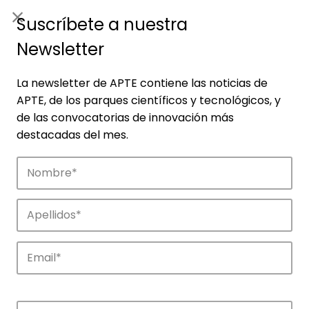
ES
|
ENG
Suscríbete a nuestra
Newsletter
La newsletter de APTE contiene las noticias de
APTE, de los parques científicos y tecnológicos, y
de las convocatorias de innovación más
destacadas del mes.
Empresas
Descubre las empresas que impulsan la
innovación en los parques de APTE.