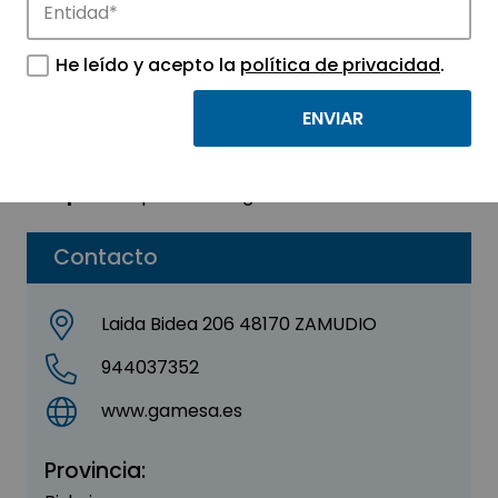
GAMESA ENERGIA,
S.A.U.
He leído y acepto la
política de privacidad
.
Sector:
ENERGÍA - MEDIO AMBIENTE
Parque:
Parque Tecnológico de Euskadi – Bizkaia
Contacto
Laida Bidea 206 48170 ZAMUDIO
944037352
www.gamesa.es
Provincia: