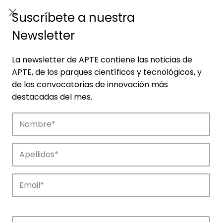
ES
|
ENG
Suscríbete a nuestra
Newsletter
La newsletter de APTE contiene las noticias de
APTE, de los parques científicos y tecnológicos, y
de las convocatorias de innovación más
destacadas del mes.
Empresas
Descubre las empresas que impulsan la
innovación en los parques de APTE.