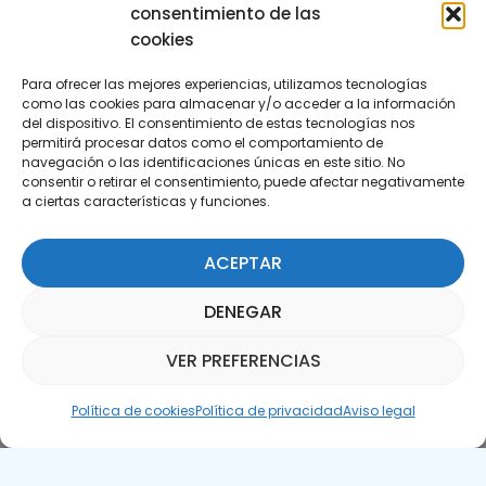
consentimiento de las
cookies
Para ofrecer las mejores experiencias, utilizamos tecnologías
como las cookies para almacenar y/o acceder a la información
del dispositivo. El consentimiento de estas tecnologías nos
permitirá procesar datos como el comportamiento de
Suscríbete a nuestra Newsletter
navegación o las identificaciones únicas en este sitio. No
consentir o retirar el consentimiento, puede afectar negativamente
a ciertas características y funciones.
SUSCRÍBETE AQUÍ
ACEPTAR
DENEGAR
VER PREFERENCIAS
Asistente Parquepedia
Política de cookies
Política de privacidad
Aviso legal
Aviso legal
Política de cookies