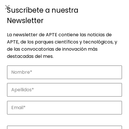
ES
|
ENG
Suscríbete a nuestra
Newsletter
La newsletter de APTE contiene las noticias de
APTE, de los parques científicos y tecnológicos, y
de las convocatorias de innovación más
destacadas del mes.
Empresas
Descubre las empresas que impulsan la
innovación en los parques de APTE.