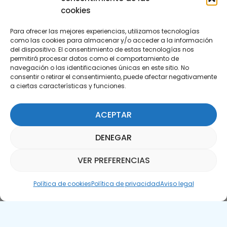
cookies
Para ofrecer las mejores experiencias, utilizamos tecnologías
como las cookies para almacenar y/o acceder a la información
del dispositivo. El consentimiento de estas tecnologías nos
permitirá procesar datos como el comportamiento de
Suscríbete a nuestra Newsletter
navegación o las identificaciones únicas en este sitio. No
consentir o retirar el consentimiento, puede afectar negativamente
a ciertas características y funciones.
SUSCRÍBETE AQUÍ
ACEPTAR
DENEGAR
VER PREFERENCIAS
Asistente Parquepedia
Política de cookies
Política de privacidad
Aviso legal
Aviso legal
Política de cookies