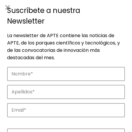
ES
|
ENG
Suscríbete a nuestra
Newsletter
La newsletter de APTE contiene las noticias de
APTE, de los parques científicos y tecnológicos, y
de las convocatorias de innovación más
destacadas del mes.
Empresas
Descubre las empresas que impulsan la
innovación en los parques de APTE.