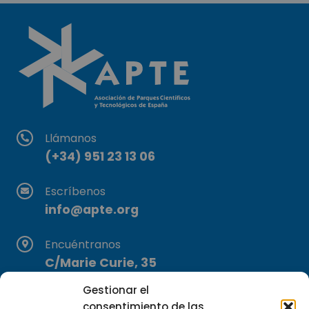
Llámanos
(+34) 951 23 13 06
Escríbenos
info@apte.org
Encuéntranos
C/Marie Curie, 35
29590 Campanillas, Málaga
Gestionar el
consentimiento de las