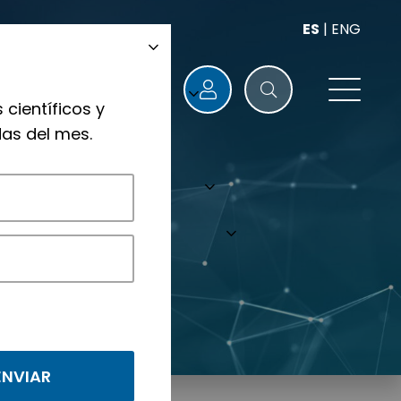
ES
|
ENG
 científicos y
as del mes.