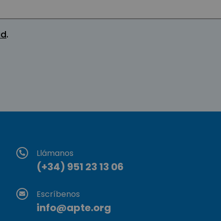
ad
.
Llámanos
(+34) 951 23 13 06
Escríbenos
info@apte.org