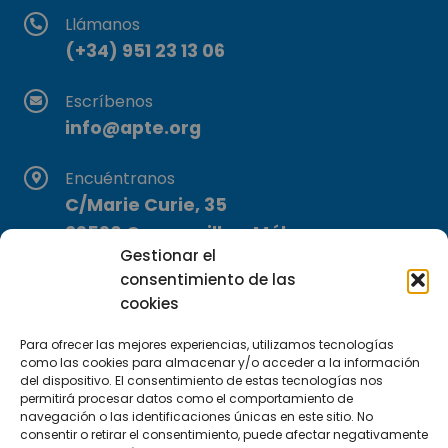
Llámanos
(+34) 951 23 13 06
Escríbenos
info@apte.org
Encuéntranos
C/Marie Curie, 35
29590 Campanillas, Málaga
Gestionar el
consentimiento de las
cookies
Para ofrecer las mejores experiencias, utilizamos tecnologías
como las cookies para almacenar y/o acceder a la información
del dispositivo. El consentimiento de estas tecnologías nos
Suscríbete a nuestra Newsletter
permitirá procesar datos como el comportamiento de
navegación o las identificaciones únicas en este sitio. No
consentir o retirar el consentimiento, puede afectar negativamente
SUSCRÍBETE AQUÍ