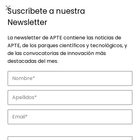
ES
|
ENG
Suscríbete a nuestra
Newsletter
La newsletter de APTE contiene las noticias de
APTE, de los parques científicos y tecnológicos, y
de las convocatorias de innovación más
destacadas del mes.
Empresas
Descubre las empresas que impulsan la
innovación en los parques de APTE.