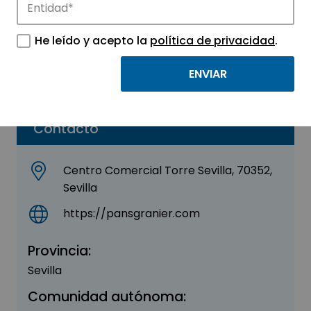
Granier
He leído y acepto la
política de privacidad
.
Sector:
OTROS
Parque:
Sevilla TechPark
Contacto
Centro Comercial Torre Sevilla, 70352,
Sevilla
https://pansgranier.com
Provincia:
Sevilla
Comunidad autónoma: