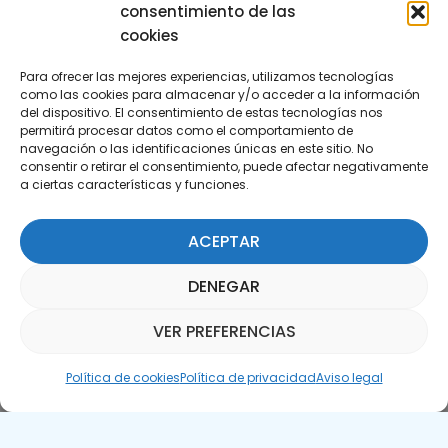
consentimiento de las
cookies
Para ofrecer las mejores experiencias, utilizamos tecnologías
como las cookies para almacenar y/o acceder a la información
del dispositivo. El consentimiento de estas tecnologías nos
permitirá procesar datos como el comportamiento de
Suscríbete a nuestra Newsletter
navegación o las identificaciones únicas en este sitio. No
consentir o retirar el consentimiento, puede afectar negativamente
a ciertas características y funciones.
SUSCRÍBETE AQUÍ
ACEPTAR
DENEGAR
VER PREFERENCIAS
Asistente Parquepedia
Política de cookies
Política de privacidad
Aviso legal
Aviso legal
Política de cookies