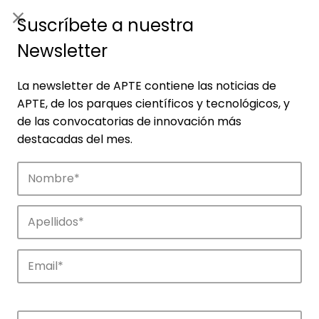
ES
|
ENG
Suscríbete a nuestra
Newsletter
La newsletter de APTE contiene las noticias de
APTE, de los parques científicos y tecnológicos, y
de las convocatorias de innovación más
destacadas del mes.
Empresas
Descubre las empresas que impulsan la
innovación en los parques de APTE.