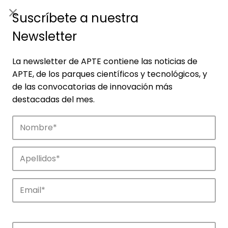
ES
|
ENG
Suscríbete a nuestra
Newsletter
La newsletter de APTE contiene las noticias de
APTE, de los parques científicos y tecnológicos, y
de las convocatorias de innovación más
destacadas del mes.
Empresas
Descubre las empresas que impulsan la
innovación en los parques de APTE.