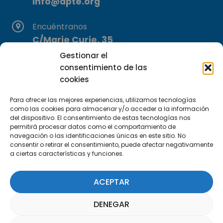
info@apte.org
Encuéntranos
C/Marie Curie, 35
29590 Campanillas, Málaga
Gestionar el
consentimiento de las
cookies
Para ofrecer las mejores experiencias, utilizamos tecnologías
como las cookies para almacenar y/o acceder a la información
del dispositivo. El consentimiento de estas tecnologías nos
permitirá procesar datos como el comportamiento de
Suscríbete a nuestra Newsletter
navegación o las identificaciones únicas en este sitio. No
consentir o retirar el consentimiento, puede afectar negativamente
a ciertas características y funciones.
SUSCRÍBETE AQUÍ
ACEPTAR
DENEGAR