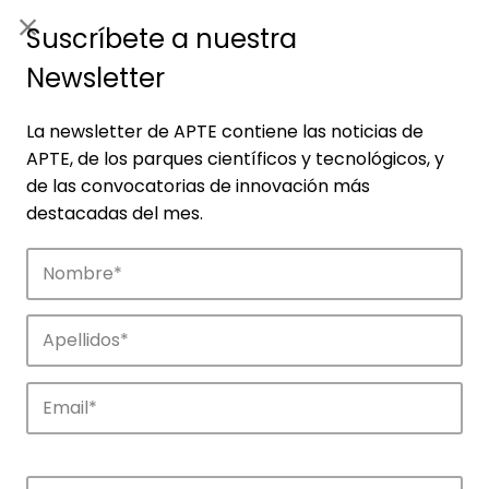
ES
|
ENG
Suscríbete a nuestra
Newsletter
La newsletter de APTE contiene las noticias de
APTE, de los parques científicos y tecnológicos, y
de las convocatorias de innovación más
destacadas del mes.
Empresas
Descubre las empresas que impulsan la
innovación en los parques de APTE.