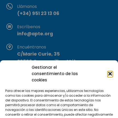
Llámanos
(+34) 951 23 13 06
Escríbenos
info@apte.org
Encuéntranos
C/Marie Curie, 35
29590 Campanillas, Málaga
Gestionar el
consentimiento de las
cookies
Para ofrecer las mejores experiencias, utilizamos tecnologías
como las cookies para almacenar y/o acceder a la información
del dispositivo. El consentimiento de estas tecnologías nos
Suscríbete a nuestra Newsletter
permitirá procesar datos como el comportamiento de
navegación o las identificaciones únicas en este sitio. No
consentir o retirar el consentimiento, puede afectar negativamente
SUSCRÍBETE AQUÍ