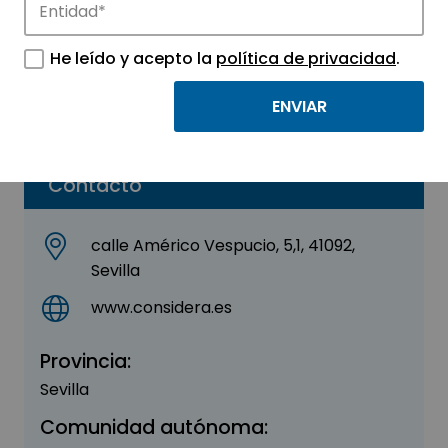
Grupo Considera S.L.
He leído y acepto la
política de privacidad
.
Sector:
INGENIERIA, CONSULTORIA Y ASESORIA
Parque:
Sevilla TechPark
Contacto
calle Américo Vespucio, 5,1, 41092,
Sevilla
www.considera.es
Provincia:
Sevilla
Comunidad autónoma: