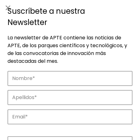
ES
|
ENG
Suscríbete a nuestra
Newsletter
La newsletter de APTE contiene las noticias de
APTE, de los parques científicos y tecnológicos, y
de las convocatorias de innovación más
destacadas del mes.
Empresas
Descubre las empresas que impulsan la
innovación en los parques de APTE.