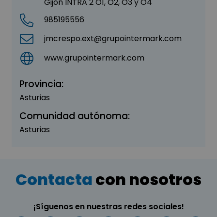
Gijón INTRA 2 O1, O2, O3 y O4
985195556
jmcrespo.ext@grupointermark.com
www.grupointermark.com
Provincia:
Asturias
Comunidad autónoma:
Asturias
Contacta
con nosotros
¡Síguenos en nuestras redes sociales!