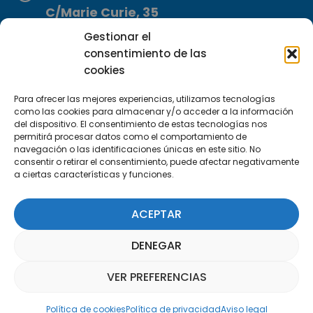
C/Marie Curie, 35
29590 Campanillas, Málaga
Gestionar el
consentimiento de las
cookies
Para ofrecer las mejores experiencias, utilizamos tecnologías
como las cookies para almacenar y/o acceder a la información
del dispositivo. El consentimiento de estas tecnologías nos
permitirá procesar datos como el comportamiento de
Suscríbete a nuestra Newsletter
navegación o las identificaciones únicas en este sitio. No
consentir o retirar el consentimiento, puede afectar negativamente
a ciertas características y funciones.
SUSCRÍBETE AQUÍ
ACEPTAR
DENEGAR
VER PREFERENCIAS
Asistente Parquepedia
Política de cookies
Política de privacidad
Aviso legal