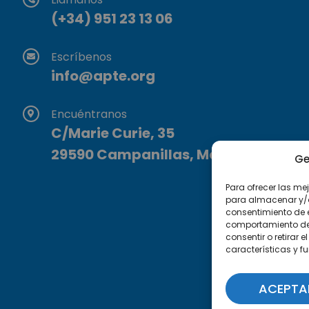
(+34) 951 23 13 06
Escríbenos
info@apte.org
Encuéntranos
C/Marie Curie, 35
29590 Campanillas, Málaga
Ge
Para ofrecer las me
para almacenar y/o 
consentimiento de 
comportamiento de n
consentir o retirar
características y f
ACEPTA