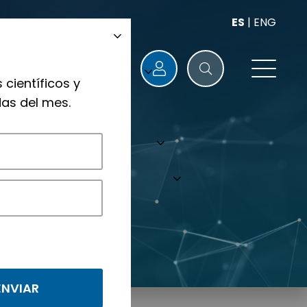
ES
|
ENG
 científicos y
as del mes.