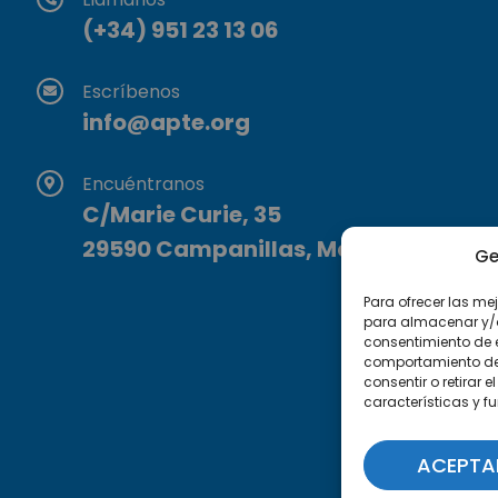
(+34) 951 23 13 06
Escríbenos
info@apte.org
Encuéntranos
C/Marie Curie, 35
29590 Campanillas, Málaga
Ge
Para ofrecer las me
para almacenar y/o 
consentimiento de 
comportamiento de n
consentir o retirar
características y f
ACEPTA