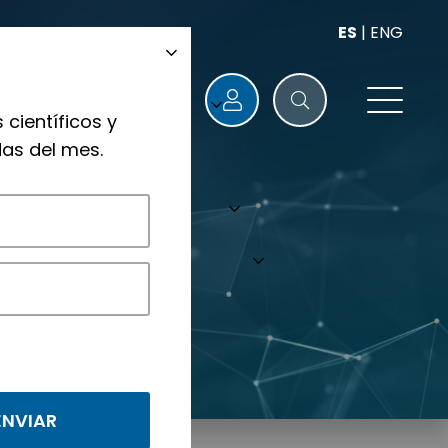
ES
|
ENG
 científicos y
as del mes.