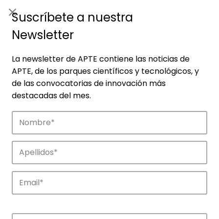
ES
|
ENG
Suscríbete a nuestra
Newsletter
La newsletter de APTE contiene las noticias de
APTE, de los parques científicos y tecnológicos, y
de las convocatorias de innovación más
destacadas del mes.
Empresas
Descubre las empresas que impulsan la
innovación en los parques de APTE.