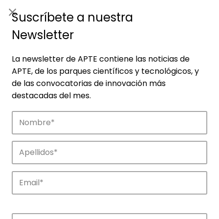
ES
|
ENG
Suscríbete a nuestra
Newsletter
La newsletter de APTE contiene las noticias de
APTE, de los parques científicos y tecnológicos, y
de las convocatorias de innovación más
destacadas del mes.
Empresas
Descubre las empresas que impulsan la
innovación en los parques de APTE.