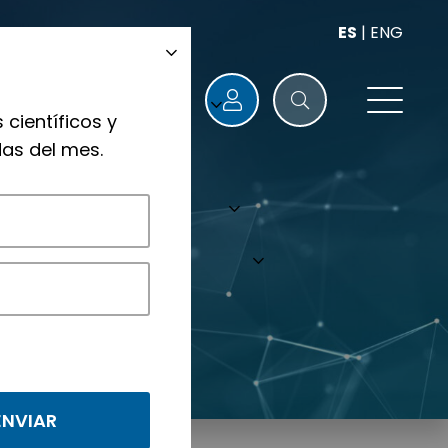
ES
|
ENG
 científicos y
as del mes.