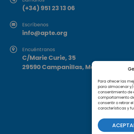
(+34) 951 23 13 06
Escríbenos
info@apte.org
Encuéntranos
C/Marie Curie, 35
29590 Campanillas, Málaga
Ge
Para ofrecer las me
para almacenar y/o 
consentimiento de 
comportamiento de n
consentir o retirar
características y f
ACEPTA