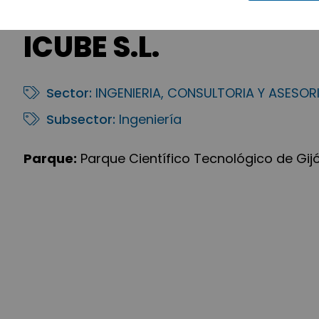
ICUBE S.L.
Sector:
INGENIERIA, CONSULTORIA Y ASESOR
Subsector:
Ingeniería
Parque:
Parque Científico Tecnológico de Gij