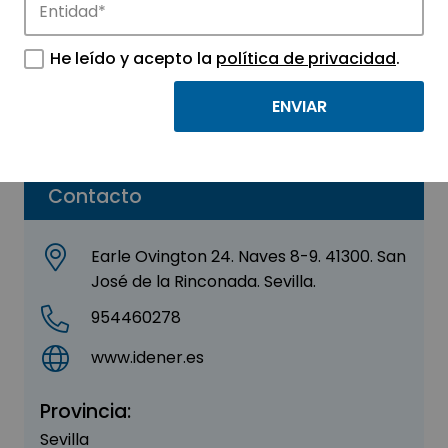
Idener
He leído y acepto la
política de privacidad
.
Sector:
INGENIERIA, CONSULTORIA Y ASESORIA
Subsector:
Ingeniería
Contacto
Earle Ovington 24. Naves 8-9. 41300. San
José de la Rinconada. Sevilla.
954460278
www.idener.es
Provincia:
Sevilla