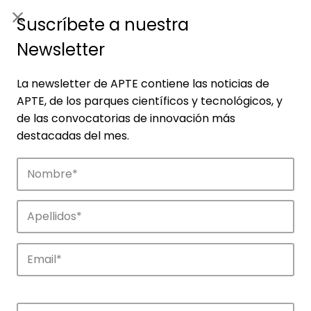
ES
|
ENG
Suscríbete a nuestra
Newsletter
La newsletter de APTE contiene las noticias de
APTE, de los parques científicos y tecnológicos, y
de las convocatorias de innovación más
destacadas del mes.
Empresas
Descubre las empresas que impulsan la
innovación en los parques de APTE.