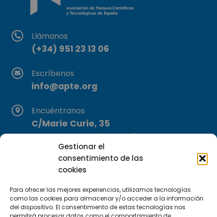
Llámanos
(+34) 951 23 13 06
Escríbenos
info@apte.org
Encuéntranos
C/Marie Curie, 35
29590 Campanillas, Málaga
Gestionar el
consentimiento de las
cookies
Para ofrecer las mejores experiencias, utilizamos tecnologías
como las cookies para almacenar y/o acceder a la información
del dispositivo. El consentimiento de estas tecnologías nos
permitirá procesar datos como el comportamiento de