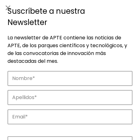
ES
|
ENG
Suscríbete a nuestra
Newsletter
La newsletter de APTE contiene las noticias de
APTE, de los parques científicos y tecnológicos, y
de las convocatorias de innovación más
destacadas del mes.
Empresas
Descubre las empresas que impulsan la
innovación en los parques de APTE.