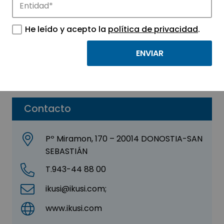
IKUSI – TREBIDE
He leído y acepto la
política de privacidad
.
Sector:
ELECTRÓNICA
Parque:
Parque Tecnológico de Euskadi –
Gipuzkoa
Contacto
Pº Miramon, 170 – 20014 DONOSTIA-SAN
SEBASTIÁN
T.943-44 88 00
ikusi@ikusi.com;
www.ikusi.com