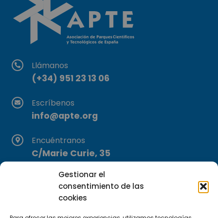
Llámanos
(+34) 951 23 13 06
Escríbenos
info@apte.org
Encuéntranos
C/Marie Curie, 35
29590 Campanillas, Málaga
Gestionar el
consentimiento de las
cookies
Para ofrecer las mejores experiencias, utilizamos tecnologías