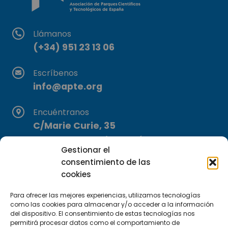
Llámanos
(+34) 951 23 13 06
Escríbenos
info@apte.org
Encuéntranos
C/Marie Curie, 35
29590 Campanillas, Málaga
Gestionar el
consentimiento de las
cookies
Para ofrecer las mejores experiencias, utilizamos tecnologías
como las cookies para almacenar y/o acceder a la información
del dispositivo. El consentimiento de estas tecnologías nos
permitirá procesar datos como el comportamiento de
Suscríbete a nuestra Newsletter