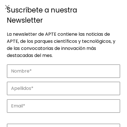
ES
|
ENG
Suscríbete a nuestra
Newsletter
La newsletter de APTE contiene las noticias de
APTE, de los parques científicos y tecnológicos, y
de las convocatorias de innovación más
destacadas del mes.
Empresas
Descubre las empresas que impulsan la
innovación en los parques de APTE.