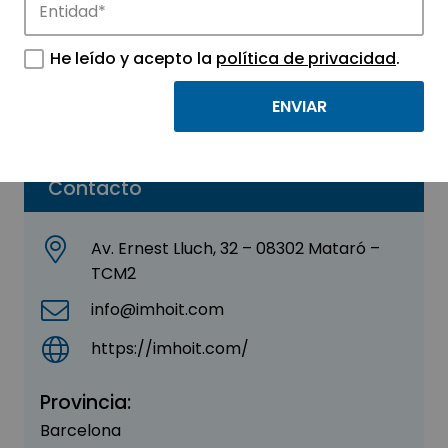
IMHOIT SL
He leído y acepto la
política de privacidad
.
Sector:
ELECTRÓNICA
Parque:
Parque Tecnológico TecnoCampus
Contacto
Av. Ernest Lluch, 32 – 08302 Mataró –
TCM2
info@imhoit.com
https://imhoit.com/
Provincia:
Barcelona