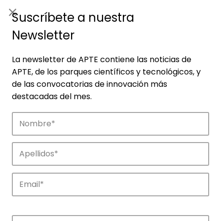
ES
|
ENG
Suscríbete a nuestra
Newsletter
La newsletter de APTE contiene las noticias de
APTE, de los parques científicos y tecnológicos, y
de las convocatorias de innovación más
destacadas del mes.
Empresas
Descubre las empresas que impulsan la
innovación en los parques de APTE.