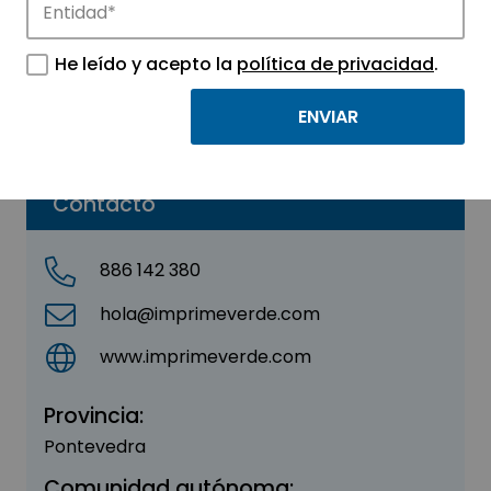
IMPRIMEVERDE SLU
He leído y acepto la
política de privacidad
.
Sector:
CENTROS TECNOLÓGICOS E I+D
Parque:
Parque Tecnológico de Vigo
Contacto
886 142 380
hola@imprimeverde.com
www.imprimeverde.com
Provincia:
Pontevedra
Comunidad autónoma: