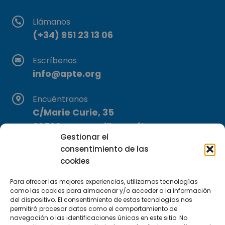
Llámanos
(+34) 951 23 13 06
Escríbenos
info@apte.org
Encuéntranos
C/Marie Curie, 35
29590 Campanillas, Málaga
Gestionar el
consentimiento de las
cookies
Para ofrecer las mejores experiencias, utilizamos tecnologías
como las cookies para almacenar y/o acceder a la información
del dispositivo. El consentimiento de estas tecnologías nos
Suscríbete a nuestra Newsletter
permitirá procesar datos como el comportamiento de
navegación o las identificaciones únicas en este sitio. No