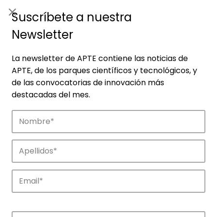
ES
|
ENG
Suscríbete a nuestra
Newsletter
La newsletter de APTE contiene las noticias de
APTE, de los parques científicos y tecnológicos, y
de las convocatorias de innovación más
destacadas del mes.
Empresas
Descubre las empresas que impulsan la
innovación en los parques de APTE.