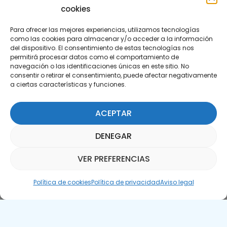
cookies
Para ofrecer las mejores experiencias, utilizamos tecnologías
como las cookies para almacenar y/o acceder a la información
del dispositivo. El consentimiento de estas tecnologías nos
permitirá procesar datos como el comportamiento de
Suscríbete a nuestra Newsletter
navegación o las identificaciones únicas en este sitio. No
consentir o retirar el consentimiento, puede afectar negativamente
a ciertas características y funciones.
SUSCRÍBETE AQUÍ
ACEPTAR
DENEGAR
VER PREFERENCIAS
Asistente Parquepedia
Política de cookies
Política de privacidad
Aviso legal
Aviso legal
Política de cookies