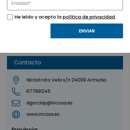
INCOSA, S.A.
He leído y acepto la
política de privacidad
.
Sector:
INGENIERIA, CONSULTORIA Y ASESORIA
Parque:
ICECYL. Parques Tecnológicos de Castilla
y León
Contacto
Nicostrato Vela s/n 24009 Armunia
677991245
dgarciap@incosa.es
www.incosa.es
Provincia: