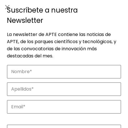
ES
|
ENG
Suscríbete a nuestra
Newsletter
La newsletter de APTE contiene las noticias de
APTE, de los parques científicos y tecnológicos, y
de las convocatorias de innovación más
destacadas del mes.
Empresas
Descubre las empresas que impulsan la
innovación en los parques de APTE.