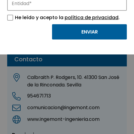
Ingemont Ingeniería
He leído y acepto la
política de privacidad
.
Sector:
INGENIERIA, CONSULTORIA Y ASESORIA
Subsector:
Ingeniería
Contacto
Calbraith P. Rodgers, 10. 41300 San José
de la Rinconada. Sevilla
954671713
comunicacion@ingemont.com
www.ingemont-ingenieria.com