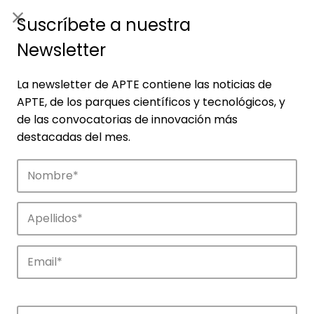
ES
|
ENG
Suscríbete a nuestra
Newsletter
La newsletter de APTE contiene las noticias de
APTE, de los parques científicos y tecnológicos, y
de las convocatorias de innovación más
destacadas del mes.
Empresas
Descubre las empresas que impulsan la
innovación en los parques de APTE.